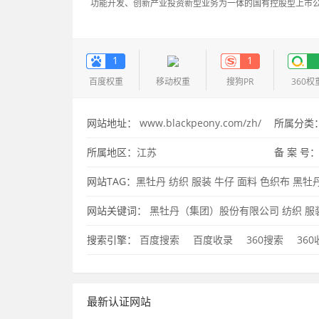
功能开发、创新产业投资新型业务为一体的国有控股型上市
1
1
百度权重
移动权重
搜狗PR
360权
网站地址：
www.blackpeony.com/zh/
所属分类
所属地区：
江苏
备 案 号
网站TAG：
黑牡丹
纺织
服装
牛仔
面料
色织布
黑牡
网站关键词：
黑牡丹（集团）股份有限公司
纺织
服
搜索引擎：
百度搜索
百度收录
360搜索
36
最新认证网站