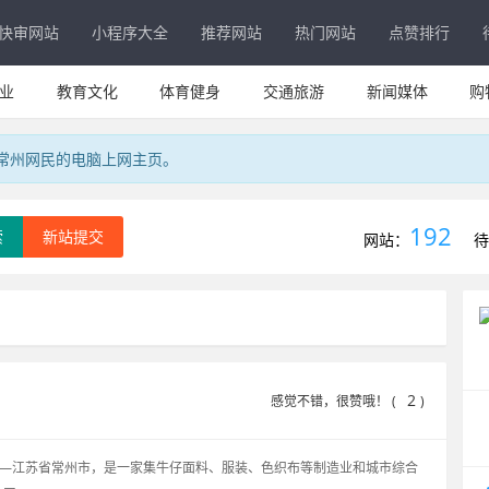
快审网站
小程序大全
推荐网站
热门网站
点赞排行
业
教育文化
体育健身
交通旅游
新闻媒体
购
专属常州网民的电脑上网主页。
192
索
新站提交
网站：
待
2
感觉不错，很赞哦！ (
)
——江苏省常州市，是一家集牛仔面料、服装、色织布等制造业和城市综合