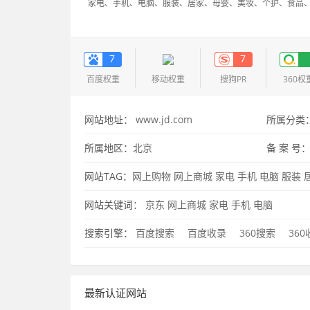
家电、手机、电脑、服装、居家、母婴、美妆、个护、食品
7
7
百度权重
移动权重
搜狗PR
360权
网站地址：
www.jd.com
所属分类
所属地区：
北京
备 案 号
网站TAG：
网上购物
网上商城
家电
手机
电脑
服装
东
网站关键词：
京东
网上商城
家电
手机
电脑
搜索引擎：
百度搜索
百度收录
360搜索
36
最新认证网站