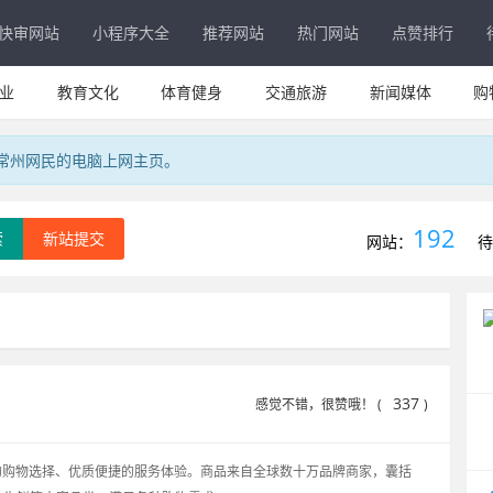
快审网站
小程序大全
推荐网站
热门网站
点赞排行
业
教育文化
体育健身
交通旅游
新闻媒体
购
专属常州网民的电脑上网主页。
192
索
新站提交
网站：
待
337
感觉不错，很赞哦！ (
)
价的购物选择、优质便捷的服务体验。商品来自全球数十万品牌商家，囊括